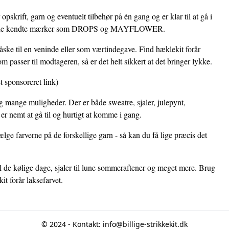
opskrift, garn og eventuelt tilbehør på én gang og er klar til at gå i
 fra de kendte mærker som DROPS og MAYFLOWER.
ske til en veninde eller som værtindegave. Find hæklekit forår
 passer til modtageren, så er det helt sikkert at det bringer lykke.
et sponsoreret link)
tig mange muligheder. Der er både sweatre, sjaler, julepynt,
r nemt at gå til og hurtigt at komme i gang.
vælge farverne på de forskellige garn - så kan du få lige præcis det
il de kølige dage, sjaler til lune sommeraftener og meget mere. Brug
it forår laksefarvet.
© 2024 - Kontakt:
info@billige-strikkekit.dk