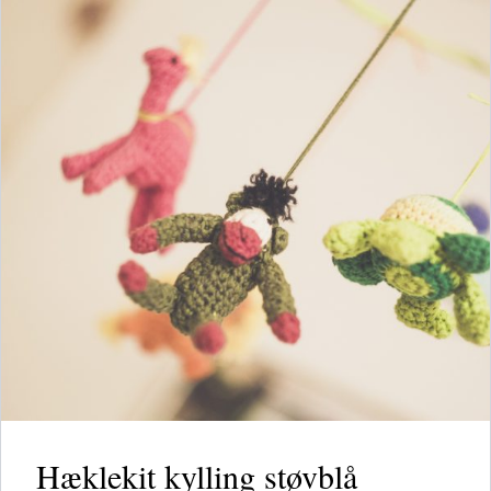
Hæklekit kylling støvblå