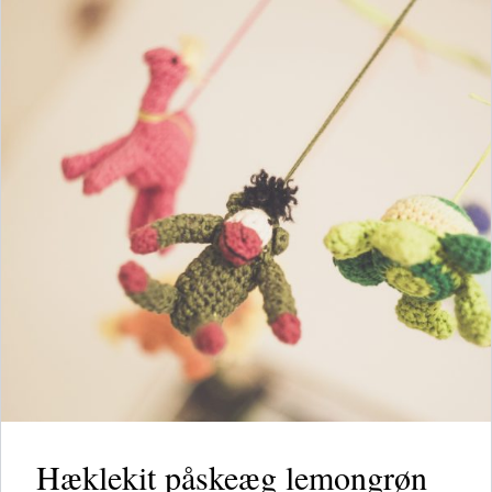
Hæklekit påskeæg lemongrøn